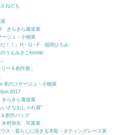
見えねども
画展
18 きらきら書道展
サージュ・小物展
だ！！』H・G・F 福岡ひろみ
うえみきこkomiki
展』
サリー＆創作服」
展
s moon 革のコサージュ・小物展
tion 2017
7 きらきら書道展
ちいさなおしゃれ展”
服＆創作バッグ
 米村弥生 写真展
ハウス・暮らしに活きる木彫・タティングレース展