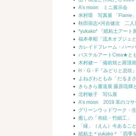
A’s moon ミニ展示会
米村環 写真展 「Flame
秋田崇志×河合健次 二人
*yukako* 『紙粘土アート
福本孝昭「流木オブジェ
カレイドフレーム・ハー
パステルアートCrea★と
木村健一「備前焼と羅漢
H・G・F『みどりと息吹
よねざわともみ「だるま
きらきら書道展 藤原琉輝と
北村敏子 写仏展
A’s moon 2019 革
グリーンウッドワーク・
癒しの「布絵・竹細工」
「縁」（えん）今あるこ
紙粘土＊yukako＊「四