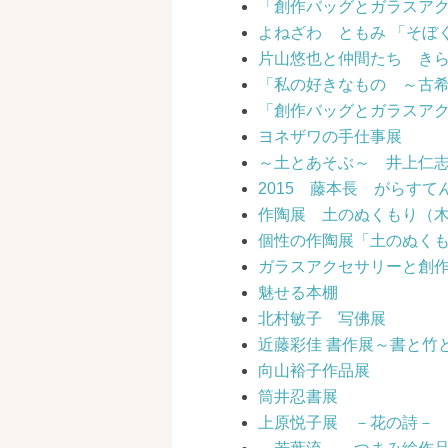
「創作バッグとガラスア
よねざわ ともみ 「そぼ
片山悠也と仲間たち きら
「私の好きなもの ～古希
「創作バッグとガラスアク
ヨネザワの手仕事展
～土とあそぶ～ 井上仁
2015 藤本長 がらすて
作陶展 土のぬくもり（
個性の作陶展「土のぬく
ガラスアクセサリーと創作
魅せる本棚
北村敏子 写佛展
近藤彩佳 書作展～書と竹
向山裕子作品展
筒井忍書展
上原悦子展 －花の詩－