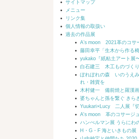
サイトマップ
メニュー
リンク集
個人情報の取扱い
過去の作品展
A's moon 2021革の
藤田幸平「生木から作る
yukako『紙粘土アート展〜Jus
白石建三 木工ものづく
ぽれぽれの森 いのうえみ
れ・雑貨を
木村健一 備前焼と羅漢
婆ちゃんと孫を繋ぐ きら
Yuukari×Lucy 二人
A’s moon 革のコサー
ハンぺルマン展 うらにわ
H・G・F 海といきもの展
山中柚宝と仲間たち 202