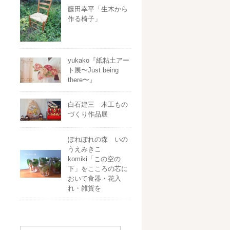
藤田幸平「生木から
作る椅子」
yukako『紙粘土アー
ト展〜Just being
there〜』
白石建三 木工もの
づくり作品展
ぽれぽれの森 いの
うえみきこ
komiki「この空の
下」をこころの芯に
おいて食器・花入
れ・雑貨を