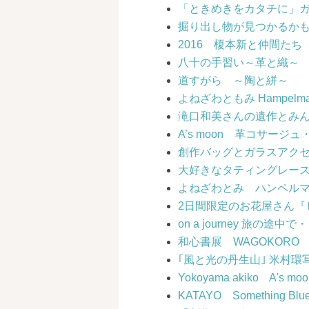
「ときめきをカタチに」
掘り出し物が見つかるかも
2016 榎本新と仲間た
八十の手習い～革と織～
道すがら ～陶と絣～
よねざわともみ Hampelmann s
滝口和美さんの遺作とみ
A’s moon 革コサージ
創作バッグとガラスアク
大好きなタティングレース Ta
よねざわとみ ハンペル
2日間限定のお花屋さん『
on a journey 旅の途中で
和心書展 WAGOKOR
｢風と光の丹生山｣ 米村環
Yokoyama akiko A'
KATAYO Something Bl