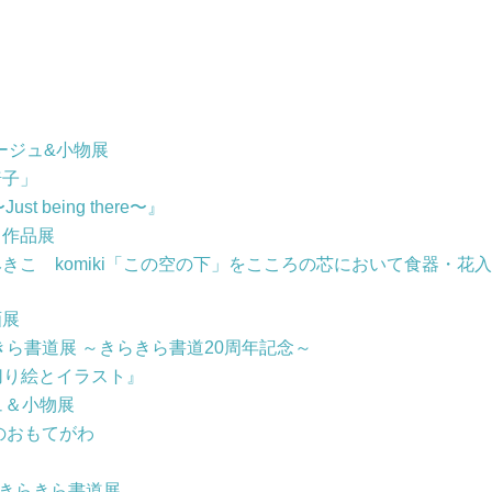
コサージュ&小物展
椅子」
t being there〜』
り作品展
きこ komiki「この空の下」をこころの芯において食器・花入
画展
きら書道展 ～きらきら書道20周年記念～
展『切り絵とイラスト』
ジュ＆小物展
のおもてがわ
0 きらきら書道展