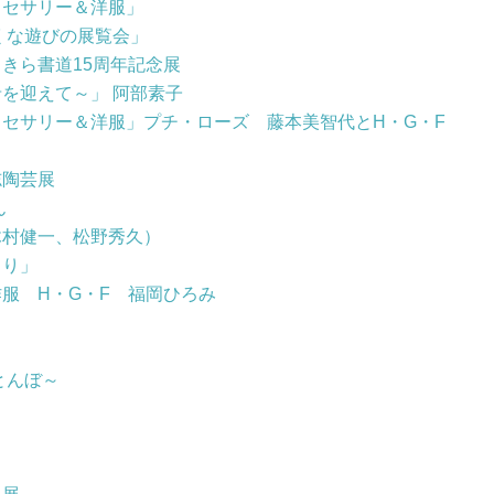
クセサリー＆洋服」
くな遊びの展覧会」
きら書道15周年記念展
を迎えて～」 阿部素子
セサリー＆洋服」プチ・ローズ 藤本美智代とH・G・F
志陶芸展
ん
木村健一、松野秀久）
もり」
服 H・G・F 福岡ひろみ
とんぼ～