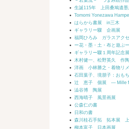
－若葉流－ つまみ絵作
生誕115年 上田桑鳩遺墨
Tomomi Yonezawa Hampel
はらから書展 in三木
ギャラリー驟 企画展
福岡ひろみ ガラスアク
ー花・墨・土・布と遊ぶー
ギャラリー驟１周年記念
木村健一、松野英久 作
洋画 小林勝之・着物リ
石田葉子、境朋子：おも
辻 恵子 個展 ― Mille fl
澁谷博 陶展
西海晴子 風景画展
公森仁の書
日和の書
森川桂石手拓 拓本展 
柳本富子 日本画展