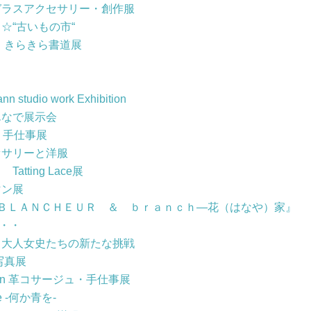
ガラスアクセサリー・創作服
☆“古いもの市“
ち きらきら書道展
tudio work Exhibition
んなで展示会
ュ・手仕事展
セサリーと洋服
tting Lace展
マン展
ＢＬＡＮＣＨＥＵＲ ＆ ｂｒａｎｃｈ―花（はなや）家』
・・・
O 大人女史たちの新たな挑戦
写真展
s moon 革コサージュ・手仕事展
ue -何か青を-