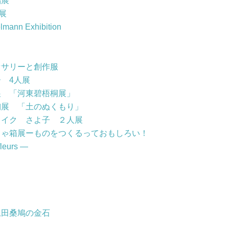
品展
展
mann Exhibition
セサリーと創作服
 4人展
展 「河東碧梧桐展」
陶展 「土のぬくもり」
メイク さよ子 ２人展
ちゃ箱展ーものをつくるっておもしろい！
eurs ―
上田桑鳩の金石