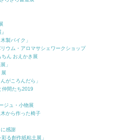
」
展
展』
と木製バイク」
バリウム・アロマサシェワークショップ
もちん おえかき展
画展」
』展
さんがころんだら」
仲間たち2019
のコサージュ・小物展
生木から作った椅子
とに感謝
季を彩る創作紙粘土展」