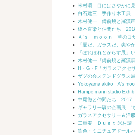
米村環 目にはさやかに
白石建三 手作り木工展
木村健一 備前焼と羅漢
橋本直染と仲間たち 20
Ａ’ｓ ｍｏｏｎ 革のコ
『夏だ、ガラスだ、爽やか
「ぽれぽれとがらす展」いの
木村健一『備前焼と羅漢
H・G・F「ガラスアクセ
ザグの会ステンドグラス
Yokoyama akiko A'
Hampelmann studio Exhibi
中尾徹と仲間たち 201
ギャラリー驟の企画展 “
ガラスアクセサリー＆洋
二重奏 Ｄｕｅｔ 米村環
染色・ミニチュアドール