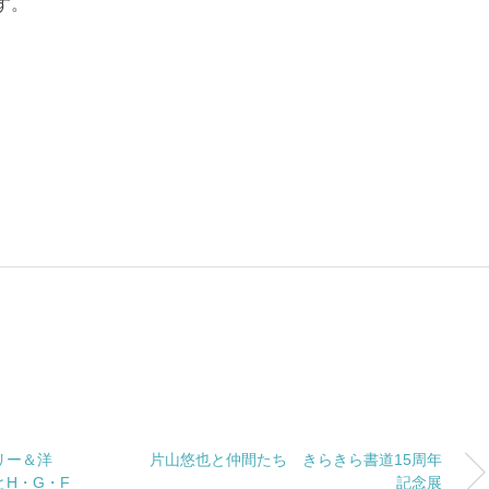
す。
リー＆洋
片山悠也と仲間たち きらきら書道15周年
H・G・F
記念展