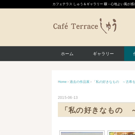
カフェテラス しゅう＆ギャラリー 驟－心地よい風が
ホーム
ギャラリー
Home
›
過去の作品展
›
「私の好きなもの ～古希を
2015-06-13
「私の好きなもの 