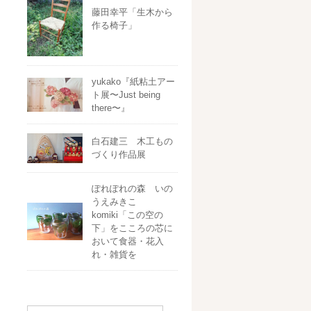
藤田幸平「生木から
作る椅子」
yukako『紙粘土アー
ト展〜Just being
there〜』
白石建三 木工もの
づくり作品展
ぽれぽれの森 いの
うえみきこ
komiki「この空の
下」をこころの芯に
おいて食器・花入
れ・雑貨を