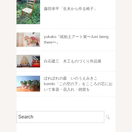
藤田幸平「生木から作る椅子」
yukako『紙粘土アート展〜Just being
there〜』
白石建三 木工ものづくり作品展
ぽれぽれの森 いのうえみきこ
komiki「この空の下」をこころの芯にお
いて食器・花入れ・雑貨を