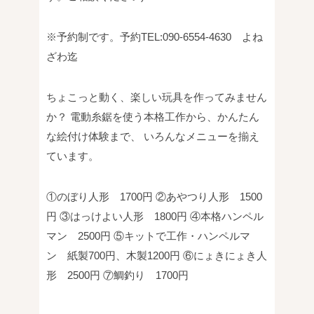
※予約制です。予約TEL:090-6554-4630 よね
ざわ迄
ちょこっと動く、楽しい玩具を作ってみません
か？
電動糸鋸を使う本格工作から、かんたん
な絵付け体験まで、
いろんなメニューを揃え
ています。
①のぼり人形 1700円
②あやつり人形 1500
円
③はっけよい人形 1800円
④本格ハンペル
マン 2500円
⑤キットで工作・ハンペルマ
ン 紙製700円、木製1200円
⑥にょきにょき人
形 2500円
⑦鯛釣り 1700円