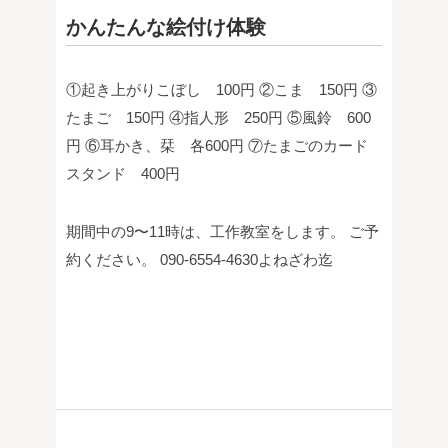
かんたんな絵付け体験
①起き上がりこぼし 100円
②こま 150円
③
たまご 150円
④指人形 250円
⑤風鈴 600
円
⑥耳かき、栞 各600円
⑦たまごのカード
スタンド 400円
期間中の9〜11時は、工作教室をします。
ご予
約ください。
090-6554-4630よねざわ迄