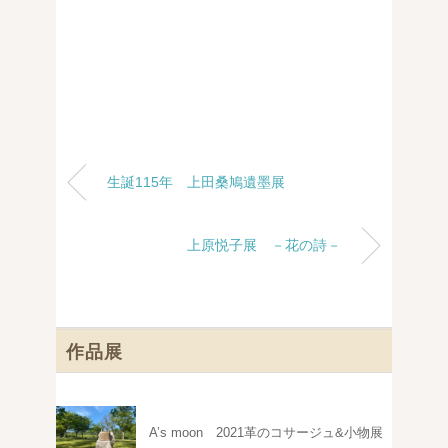
生誕115年 上田桑鳩遺墨展
上原悦子展 －花の詩－
作品展
A’s moon 2021革のコサージュ&小物展