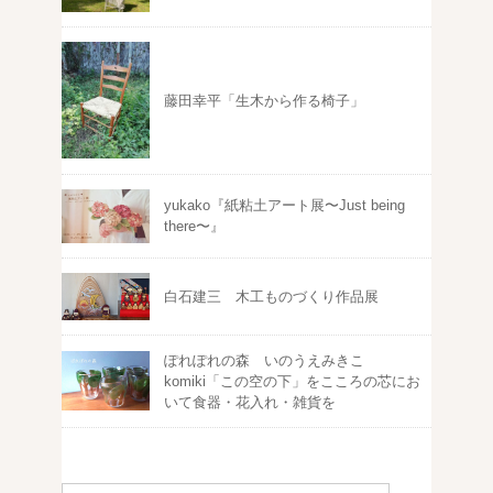
藤田幸平「生木から作る椅子」
yukako『紙粘土アート展〜Just being
there〜』
白石建三 木工ものづくり作品展
ぽれぽれの森 いのうえみきこ
komiki「この空の下」をこころの芯にお
いて食器・花入れ・雑貨を